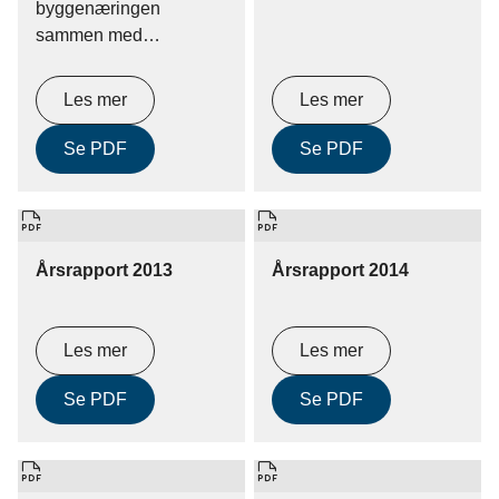
byggenæringen
sammen med
myndighetene skal
være en næring som
Les mer
Les mer
danner grunnlaget for
attraktive bomiljø,
Se PDF
Se PDF
miljøvennlige valg og
bærekraftig utvikling.
Årsrapport 2013
Årsrapport 2014
Les mer
Les mer
Se PDF
Se PDF