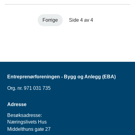
samarbeid med ulike
aktører i BA-bransjen.
Prosjektets hovedformål
Forrige
Side 4 av 4
er å utvikle kunnskap,
metoder og verktøy for å
ivareta sikkerheten
gjennom alle faser i
bygg- og
anleggsprosjekter, med
spesielt fokus på
samhandling og
Entreprenørforeningen - Bygg og Anlegg (EBA)
koordinering mellom
ulike faser og ulike
Org. nr. 971 031 735
aktører.
Adresse
Besøksadresse:
Næringslivets Hus
Middelthuns gate 27