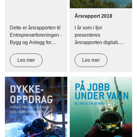
Årsrapport 2018
Dette er årsrapporten til
I år som i fjor
Entreprenørforeningen -
presenteres
Bygg og Anlegg for
årsrapporten digitalt.
2017. For første gang
Rapporten er utviklet
kan vi presentere en
som en nettside, som
Les mer
Les mer
digital årsrapport for
muliggjør visning av
EBA.
video og dynamiske
grafer.