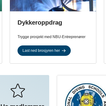
Dykkeroppdrag
Trygge prosjekt med NBU-Entreprenører
Last ned brosjyren her