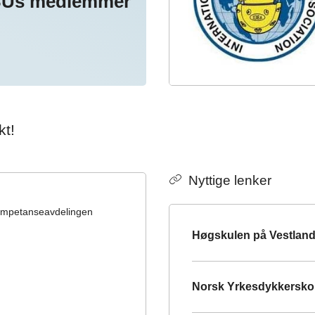
Us medlemmer
kt!
Nyttige lenker
ompetanseavdelingen
Høgskulen på Vestland
Norsk Yrkesdykkersko