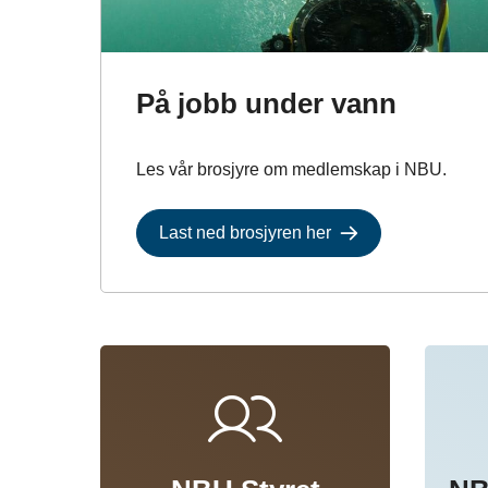
På jobb under vann
Les vår brosjyre om medlemskap i NBU.
Last ned brosjyren her