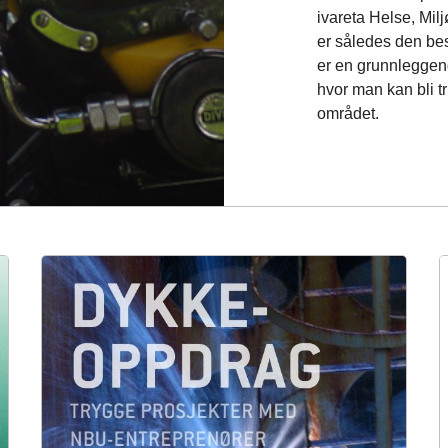
ivareta Helse, Mil
er således den best
er en grunnleggend
hvor man kan bli tr
området.