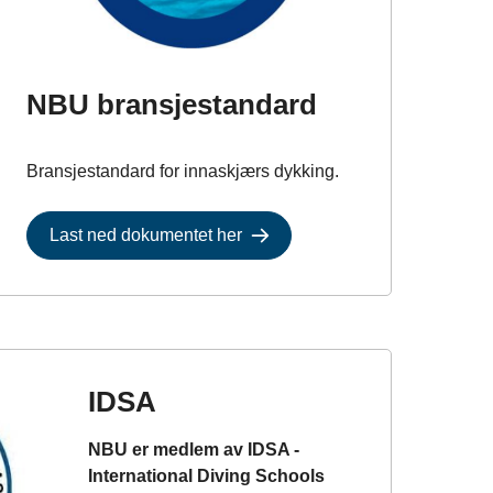
NBU bransjestandard
Bransjestandard for innaskjærs dykking.
Last ned dokumentet her
IDSA
NBU er medlem av IDSA -
International Diving Schools