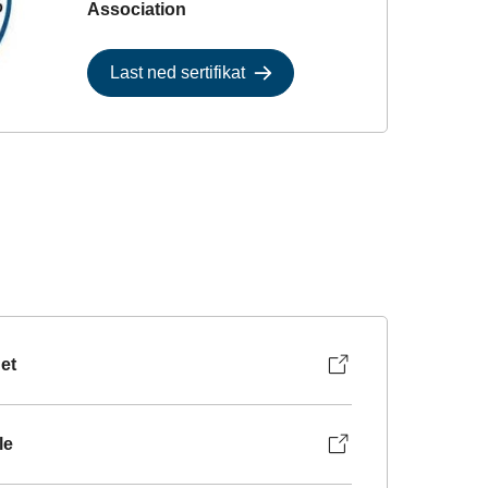
Association
Last ned sertifikat
et
le