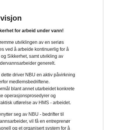
visjon
erhet for arbeid under vann!
fremme utviklingen av en seriøs
es ved å arbeide kontinuerlig for å
 og Sikkerhet, samt utvikling av
ervannsarbeider generelt.
dette driver NBU en aktiv påvirkning
erfor medlemsbedriftene.
formål blant annet utarbeidet konkrete
lige operasjonsprosedyrer og
praktisk utførelse av HMS - arbeidet.
ytter seg av NBU - bedrifter til
nnsarbeider, vil få en entreprenør
sonell og et organisert system for å