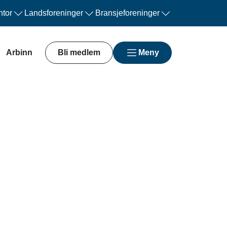
tor
Landsforeninger
Bransjeforeninger
Arbinn
Bli medlem
Meny