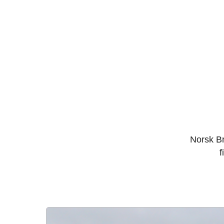
Norsk Br
f