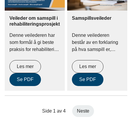
Veileder om samspill i
Samspillsveileder
rehabiliteringsprosjekt
Denne veilederen har
Denne veilederen
som formål å gi beste
består av en forklaring
praksis for rehabilitering
på hva samspill er,
av bygg ved bruk av
grunnprinsippene,
samspill som
hvorfor det kan være
Les mer
Les mer
gjennomføringsmodell.
fordelaktig og
Veilederen omhandler
utfordringene med
Se PDF
Se PDF
særtrekkene og
samspill. Veilederen er
utfordringene med
ment som et
rehabiliteringsprosjekter,
hjelpemiddel for
en forklaring på hva
vurderingen av om
Side 1 av 4
Neste
samspill er,
samspill bør velges som
grunnprinsippene,
gjennomføringsmodell
hvorfor det kan være
for et prosjekt, og