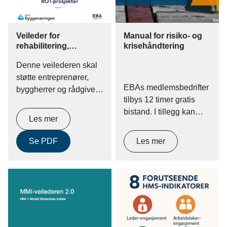
Veileder for
Manual for risiko- og
rehabilitering,
krisehåndtering
ombygging og tilbygg
Denne veilederen skal
ROT-prosjekter
støtte entreprenører,
EBAs medlemsbedrifter
byggherrer og rådgivere
tilbys 12 timer gratis
i arbeidet med
bistand. I tillegg kan
Rehabilitering,
Les mer
medlemmer laste ned
Ombygging og Tilbygg
EBAs manual for risiko-
(ROT) av bygg, med
Se PDF
Les mer
og krisehåndtering.
særlig vekt på tidligfase
og i samspill.
Veilederen viser
hvordan vurderinger av
bevaring, oppgradering,
ombruk og utskifting kan
brukessom