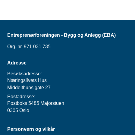
særlig fordelaktig med
beskriver hvordan man
samspill i slike
kan gå frem når man
prosjekter, og
ønsker å gjennomføre
utfordringene med
et slikt prosjekt.
samspill.
Entreprenørforeningen - Bygg og Anlegg (EBA)
Org. nr. 971 031 735
Adresse
Besøksadresse:
Næringslivets Hus
Middelthuns gate 27
Postadresse:
Postboks 5485 Majorstuen
0305 Oslo
Personvern og vilkår