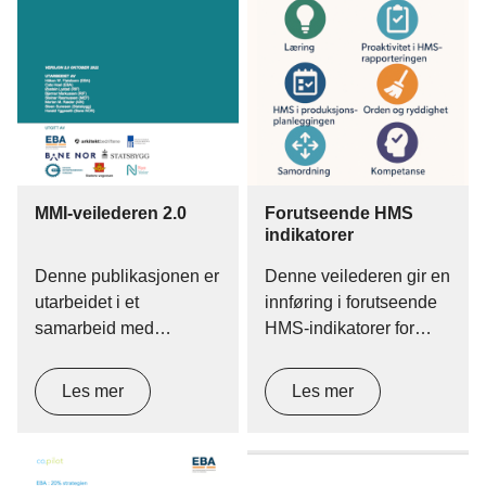
beslutningsgrunnlag i
prosjekter der
byggherre – i dialog
med rådgivere og
entreprenør – skalta
stilling til omfang og
ambisjonsnivå for tiltak i
eksisterende bygg.
MMI-veilederen 2.0
Forutseende HMS
indikatorer
Denne publikasjonen er
Denne veilederen gir en
utarbeidet i et
innføring i forutseende
samarbeid med
HMS-indikatorer for
representanter fra
entreprenører innen
Entreprenørforeningen
bygg og anlegg. Den
Les mer
Les mer
Bygg og Anlegg (EBA),
forklarer hva slike
Maskinentreprenørenes
indikatorer er, hvordan
Forbund (MEF),
virksomheter kan utvikle
Rådgivende Ingeniørers
egne, og hvordan de