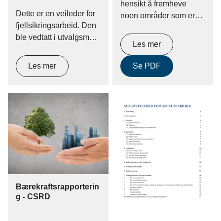
hensikt å fremheve
Dette er en veileder for
noen områder som er
fjellsikringsarbeid. Den
særlig viktige for
ble vedtatt i utvalgsmøte
bransjen, og å gi noen
Les mer
i EBAs
verktøy og sjekklister til
Fjellsikringsutvalg 22.9.
bruk for
Les mer
Se PDF
2022. Veilederen er et
medlemsbedriftene.
samarbeid mellom
EBA-
Entreprenørforeningen
Bygg og Anlegg og
MEFMaskinentreprenørenes
Forbund.
Bærekraftsrapporterin
g - CSRD