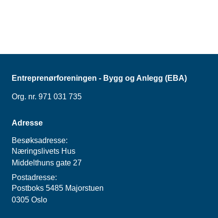
tilnærming. Veilederen
er utarbeidet i
samarbeid med
advokatfirmaet
Compliancepartner AS.
Entreprenørforeningen - Bygg og Anlegg (EBA)
Org. nr. 971 031 735
Adresse
Besøksadresse:
Næringslivets Hus
Middelthuns gate 27
Postadresse:
Postboks 5485 Majorstuen
0305 Oslo