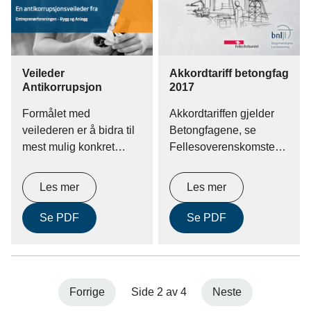
Veileder
Akkordtariff betongfag
Antikorrupsjon
2017
Formålet med
Akkordtariffen gjelder
veilederen er å bidra til
Betongfagene, se
mest mulig konkret
Fellesoverenskomsten
bistand for
for Byggfag (FOB) kap.
medlemsbedriftene.
1 og 4. Arbeid som ikke
Les mer
Les mer
Noe av bakteppet er
er utført skal det ikke
anbefalinger fra
betales for.
Se PDF
Se PDF
ledende
antikorrupsjonsorganisasjoner,
samtidig som den
representerer en
Forrige
Side 2 av 4
Neste
bransjerettet og praktisk