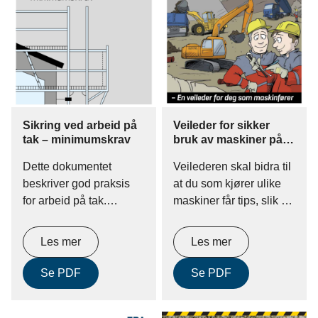
Sikring ved arbeid på
Veileder for sikker
tak – minimumskrav
bruk av maskiner på
anleggsplassen
Dette dokumentet
Veilederen skal bidra til
beskriver god praksis
at du som kjører ulike
for arbeid på tak.
maskiner får tips, slik at
Informasjonen vil hjelpe
ingen kommer til skade.
deg til å utføre arbeidet
Det er arbeidsgiveren
Les mer
Les mer
på en sikker og trygg
som ansvaret for å
måte og slik at du
legge til rette, gi deg
Se PDF
Se PDF
oppfyller kravene i
opplæring og sørge for
arbeidsmiljøregelverket.
å ha rutiner for å sikre at