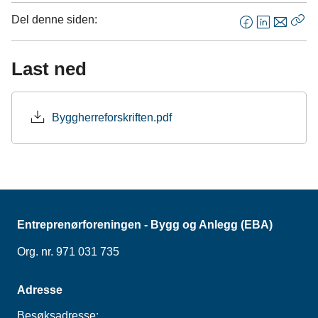
Del denne siden:
F
L
E
Kop
a
i
-
len
c
n
p
Last ned
e
k
o
b
e
s
o
d
t
Byggherreforskriften.pdf
o
I
k
n
Entreprenørforeningen - Bygg og Anlegg (EBA)
Org. nr. 971 031 735
Adresse
Besøksadresse: