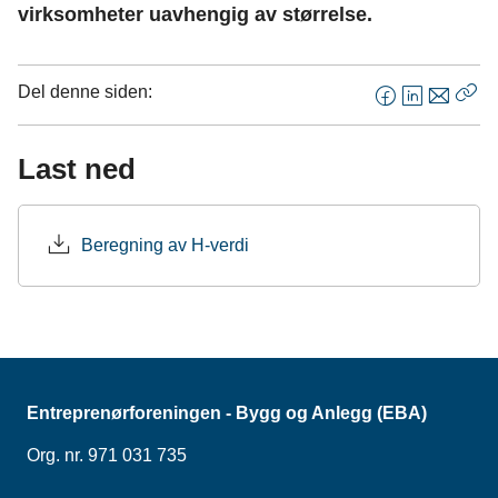
virksomheter uavhengig av størrelse.
Del denne siden:
F
L
E
Kop
a
i
-
len
c
n
p
Last ned
e
k
o
b
e
s
o
d
t
Beregning av H-verdi
o
I
k
n
Entreprenørforeningen - Bygg og Anlegg (EBA)
Org. nr. 971 031 735