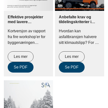
arbeidsmiljø (SHA) i
utførelsen av bygge-
eller anleggsarbeider.
Effektive prosjekter
Anbefalte krav og
med lavere
tildelingskriterier i
konfliktnivå
kontrakter
Kortversjon av rapport
Hvordan kan
fra fire workshop'er for
asfaltbransjen halvere
byggenæringen
sitt klimautslipp? For at
gjennomført i perioden
bestillere og bransjer
18.09.2018 -
skal nå målet fra
Les mer
Les mer
30.10.2018
Parisavtalen med 40-50
% reduksjon av
Se PDF
Se PDF
klimagassutslipp for
bygging, drift og
vedlikehold av veger
innen 2030 må det
stilles krav i kontrakter.