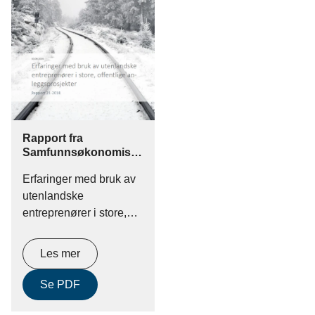
Rapport fra
Samfunnsøkonomisk
analyse
Erfaringer med bruk av
utenlandske
entreprenører i store,
offentlige
anleggsprosjekter.
Les mer
Se PDF