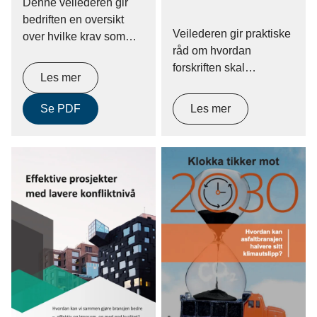
Denne veilederen gir
bedriften en oversikt
Veilederen gir praktiske
over hvilke krav som
råd om hvordan
gjelder for virksomheter
forskriften skal
som driver asfaltverk.
Les mer
praktiseres for å bidra til
Veilederen gir ikke
bedre SHA i bygge- og
fasitsvar på hvordan alt
Se PDF
Les mer
anleggsnæringen.
skal løses, men skal
Byggherreforskriften
være en praktisk og
beskriver hvilke plikter
enkel veiviser til å løse
myndighetene pålegger
bestemmelser som er
hovedaktørene i bygge-
lovbestemt.
og anleggsprosjekter
(byggherren,
prosjekterende og
arbeidsgivere og
enmannsbedrifter), for å
ivareta arbeidstakernes
sikkerhet, helse og