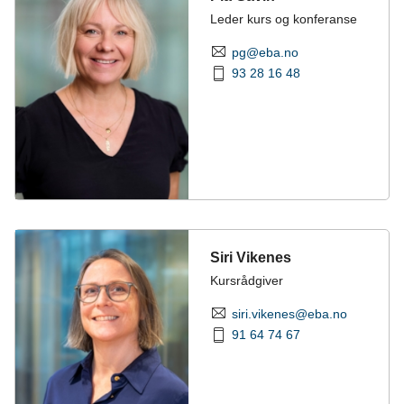
Leder kurs og konferanse
pg@eba.no
93 28 16 48
Siri Vikenes
Kursrådgiver
siri.vikenes@eba.no
91 64 74 67