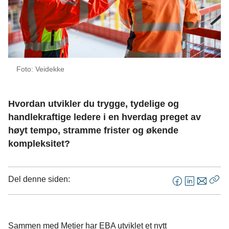
Foto: Veidekke
Hvordan utvikler du trygge, tydelige og
handlekraftige ledere i en hverdag preget av
høyt tempo, stramme frister og økende
kompleksitet?
Del denne siden:
F
L
E
Kop
a
i
-
len
c
n
p
e
k
o
Sammen med Metier har EBA utviklet et nytt