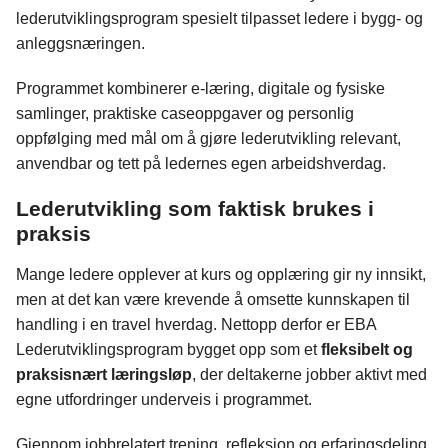
b
e
s
lederutviklingsprogram spesielt tilpasset ledere i bygg- og
o
d
t
anleggsnæringen.
o
I
k
n
Programmet kombinerer e‑læring, digitale og fysiske
samlinger, praktiske caseoppgaver og personlig
oppfølging med mål om å gjøre lederutvikling relevant,
anvendbar og tett på ledernes egen arbeidshverdag.
Lederutvikling som faktisk brukes i
praksis
Mange ledere opplever at kurs og opplæring gir ny innsikt,
men at det kan være krevende å omsette kunnskapen til
handling i en travel hverdag. Nettopp derfor er EBA
Lederutviklingsprogram bygget opp som et
fleksibelt og
praksisnært læringsløp
, der deltakerne jobber aktivt med
egne utfordringer underveis i programmet.
Gjennom jobbrelatert trening, refleksjon og erfaringsdeling