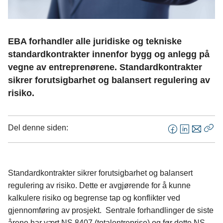
EBA forhandler alle juridiske og tekniske
standardkontrakter innenfor bygg og anlegg på
vegne av entreprenørene. Standardkontrakter
sikrer forutsigbarhet og balansert regulering av
risiko.
Del denne siden:
F
L
E
Kop
a
i
-
len
c
n
p
e
k
o
Standardkontrakter sikrer forutsigbarhet og balansert
b
e
s
regulering av risiko. Dette er avgjørende for å kunne
o
d
t
kalkulere risiko og begrense tap og konflikter ved
o
I
gjennomføring av prosjekt. Sentrale forhandlinger de siste
k
n
årene har vært NS 8407 (totalentreprise) og før dette NS