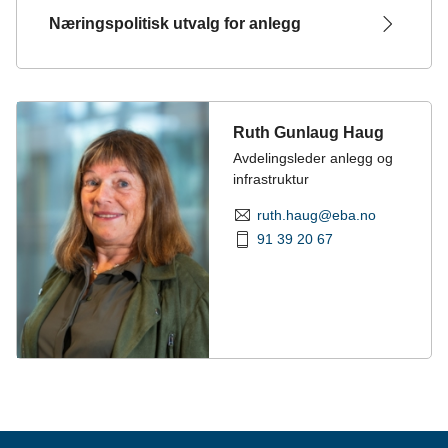
Næringspolitisk utvalg for anlegg
Ruth Gunlaug Haug
Avdelingsleder anlegg og
infrastruktur
ruth.haug@eba.no
91 39 20 67