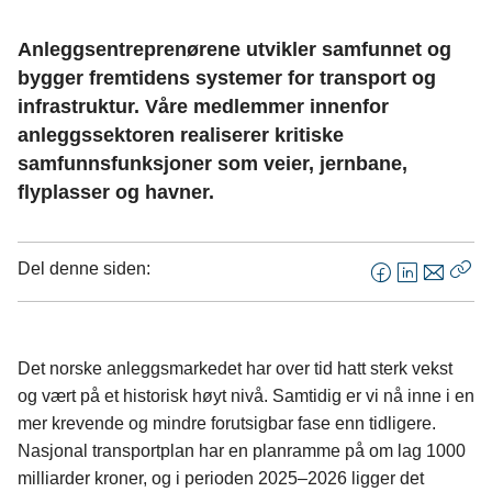
Anleggsentreprenørene utvikler samfunnet og
bygger fremtidens systemer for transport og
infrastruktur. Våre medlemmer innenfor
anleggssektoren realiserer kritiske
samfunnsfunksjoner som veier, jernbane,
flyplasser og havner.
Del denne siden:
F
L
E
Kop
a
i
-
len
c
n
p
e
k
o
Det norske anleggsmarkedet har over tid hatt sterk vekst
b
e
s
og vært på et historisk høyt nivå. Samtidig er vi nå inne i en
o
d
t
mer krevende og mindre forutsigbar fase enn tidligere.
o
I
Nasjonal transportplan har en planramme på om lag 1000
k
n
milliarder kroner, og i perioden 2025–2026 ligger det