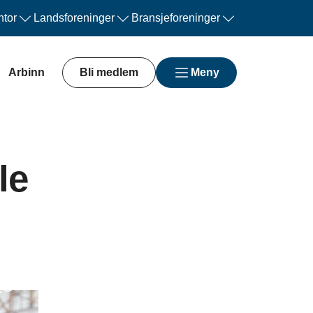
tor
Landsforeninger
Bransjeforeninger
Arbinn
Bli medlem
Meny
le