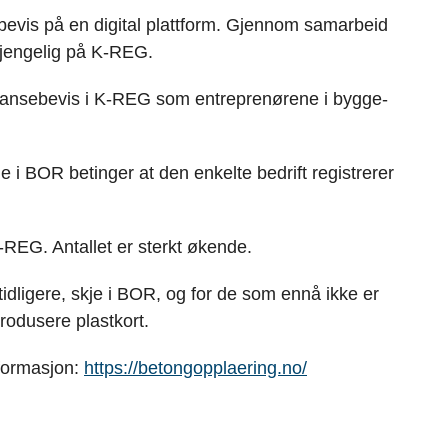
e
k
o
bevis på en digital plattform. Gjennom samarbeid
b
e
s
lgjengelig på K-REG.
o
d
t
o
I
petansebevis i K-REG som entreprenørene i bygge-
k
n
e i BOR betinger at den enkelte bedrift registrerer
 K-REG. Antallet er sterkt økende.
dligere, skje i BOR, og for de som ennå ikke er
rodusere plastkort.
formasjon:
https://betongopplaering.no/