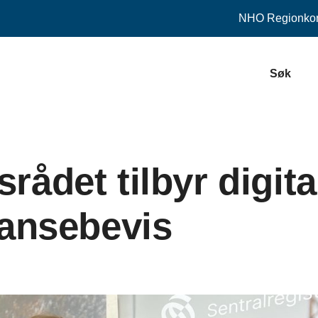
NHO
Regionkon
Søk
ådet tilbyr digita
ansebevis