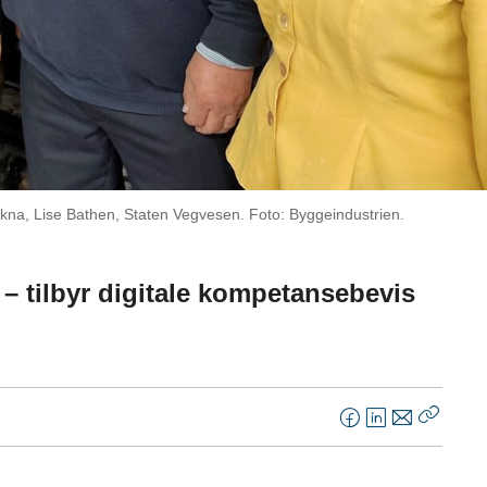
kna, Lise Bathen, Staten Vegvesen. Foto: Byggeindustrien.
 tilbyr digitale kompetansebevis
F
L
E
Kopier
a
i
-
lenke
c
n
p