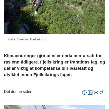
Foto: Gjerden Fjellsikring
Klimaendringer gjør at vi er enda mer utsatt for
ras enn tidligere. Fjellsikring er framtidas fag, og
det er viktig at kompetanse blir ivaretatt og
utviklet innen Fjellsikrings faget.
Del denne siden:
F
L
E
Kop
a
i
-
len
c
n
p