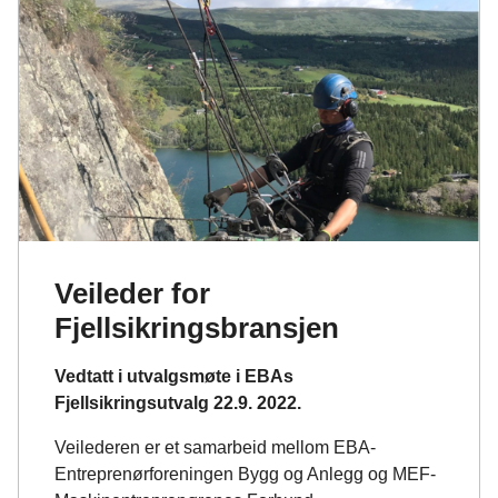
e
k
o
b
e
s
o
d
t
o
I
k
n
Veileder for
Fjellsikringsbransjen
Vedtatt i utvalgsmøte i EBAs
Fjellsikringsutvalg 22.9. 2022.
Veilederen er et samarbeid mellom EBA-
Entreprenørforeningen Bygg og Anlegg og MEF-