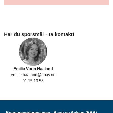
Har du spørsmål - ta kontakt!
Emilie Vorin Haaland
emilie.haaland@ebav.no
91 15 13 58
Entreprenørforeningen - Bygg og Anlegg (EBA)