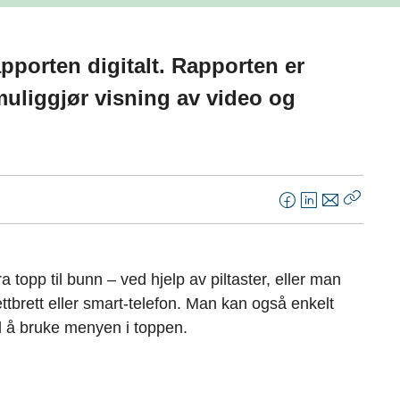
apporten digitalt. Rapporten er
muliggjør visning av video og
F
L
E
Kopier
a
i
-
lenke
c
n
p
e
k
o
topp til bunn – ved hjelp av piltaster, eller man
b
e
s
brett eller smart-telefon. Man kan også enkelt
o
d
t
ved å bruke menyen i toppen.
o
I
k
n