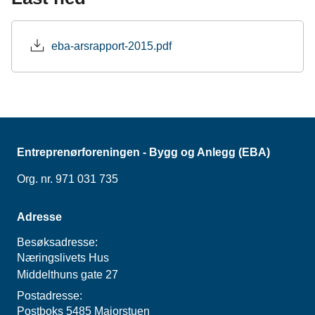
e
k
o
b
e
s
o
d
t
eba-arsrapport-2015.pdf
o
I
k
n
Entreprenørforeningen - Bygg og Anlegg (EBA)
Org. nr. 971 031 735
Adresse
Besøksadresse:
Næringslivets Hus
Middelthuns gate 27
Postadresse:
Postboks 5485 Majorstuen