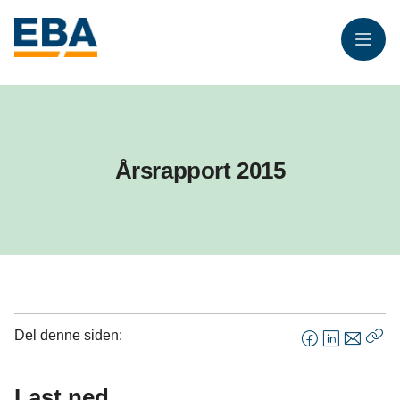
Meny
Årsrapport 2015
Del denne siden:
F
L
E
Kop
a
i
-
len
c
n
p
Last ned