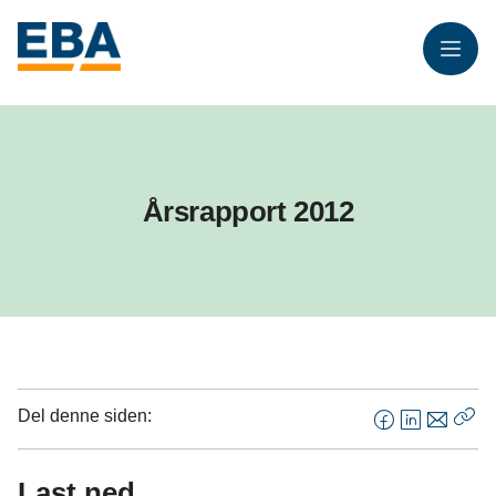
Meny
Årsrapport 2012
Del denne siden:
F
L
E
Kop
a
i
-
len
c
n
p
Last ned