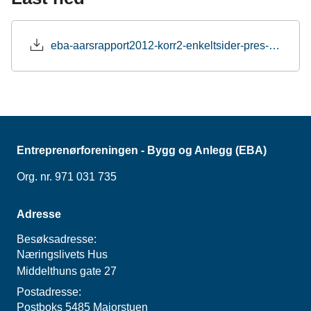
e
k
o
b
e
s
o
d
t
eba-aarsrapport2012-korr2-enkeltsider-pres-styret-200313.pdf
o
I
k
n
Entreprenørforeningen - Bygg og Anlegg (EBA)
Org. nr. 971 031 735
Adresse
Besøksadresse:
Næringslivets Hus
Middelthuns gate 27
Postadresse:
Postboks 5485 Majorstuen