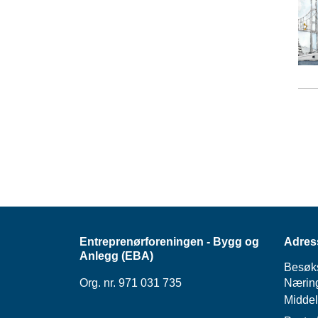
Entreprenørforeningen - Bygg og
Adres
Anlegg (EBA)
Besøk
Org. nr. 971 031 735
Næring
Middel