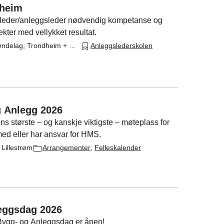
dheim
eleder/anleggsleder nødvendig kompetanse og
ekter med vellykket resultat.
EBA Trøndelag, Trondheim + Digitalt
Anleggslederskolen
 Anlegg 2026
største – og kanskje viktigste – møteplass for
med eller har ansvar for HMS.
 Lillestrøm
Arrangementer
,
Felleskalender
eggsdag 2026
 Bygg- og Anleggsdag er åpen!