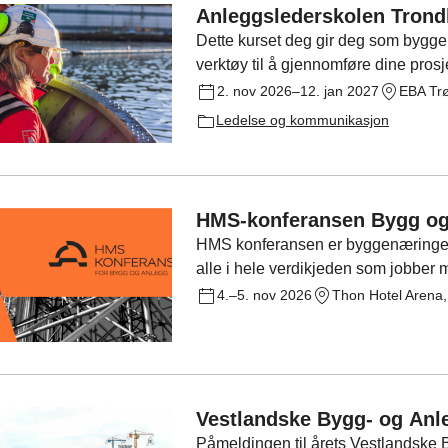
Anleggslederskolen Tron
Dette kurset deg gir deg som bygg
verktøy til å gjennomføre dine prosj
2. nov 2026–12. jan 2027
Ledelse og kommunikasjon
HMS-konferansen Bygg og
HMS konferansen er byggenæringens 
alle i hele verdikjeden som jobber 
4.–5. nov 2026
Thon Hotel Arena,
Vestlandske Bygg- og Anl
Påmeldingen til årets Vestlandske