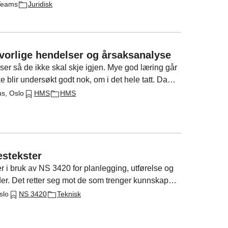
 tips for å håndtere utfordringer i byggeprosjekter.
 Teams
Juridisk
lvorlige hendelser og årsaksanalyse
ser så de ikke skal skje igjen. Mye god læring går
kke blir undersøkt godt nok, om i det hele tatt. Da
t.
us, Oslo
HMS
HMS
estekster
r i bruk av NS 3420 for planlegging, utførelse og
er. Det retter seg mot de som trenger kunnskap
og kontraktsoppfølging. Gjennom forelesninger og
slo
NS 3420
Teknisk
ektbeskrivelser, prosjektdokumenter,
ift.