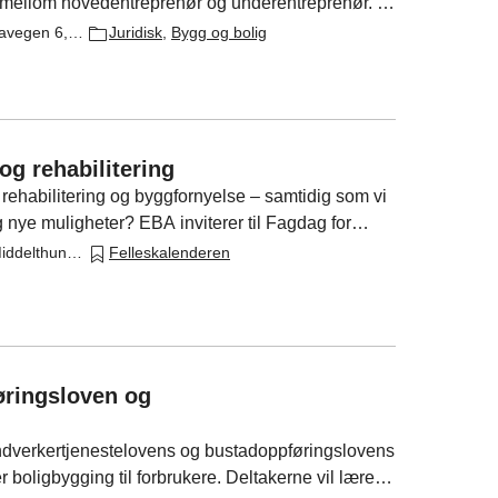
et mellom hovedentreprenør og underentreprenør. I
n underentreprisestandardene skiller seg fra NS
Concordbygget, Firdavegen 6, 6800 Førde
Juridisk
,
Bygg og bolig
og rehabilitering
 rehabilitering og byggfornyelse – samtidig som vi
g nye muligheter? EBA inviterer til Fagdag for
 møteplass for innsikt, erfaringsdeling og
Næringslivets Hus, Middelthuns gate 27, Oslo
Felleskalenderen
ransjen akkurat nå.
skalender
føringsloven og
håndverkertjenestelovens og bustadoppføringslovens
er boligbygging til forbrukere. Deltakerne vil lære