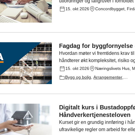
utfordringer og fallgruver i forhold
tillegg vil kurset ta for seg hvorda
15. okt 2026
8405 og NS 8407.
Fagdag for byggfornyelse 
Hvordan møter vi fremtidens krav til
håndterer økt kompleksitet, risiko o
byggfornyelse og rehabilitering – en
15. okt 2026
diskusjon om temaene som preger b
Bygg og bolig
,
Arrangementer
,
Felle
Digitalt kurs i Bustadopp
Håndverkertjenesteloven
Kurset gir en grundig innføring i 
ufravikelige regler om arbeid for ell