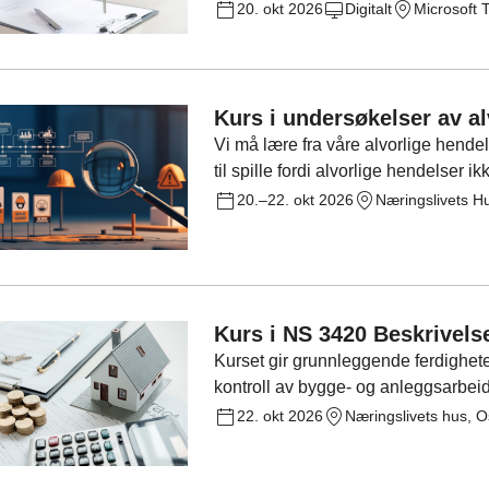
hovedreglene i loven og få praktiske
20. okt 2026
Digitalt
Microsoft
Kurs i undersøkelser av a
Vi må lære fra våre alvorlige hendel
til spille fordi alvorlige hendelser i
skjer de alvorlige hendelsene på nyt
20.–22. okt 2026
Næringslivets H
Kurs i NS 3420 Beskrivels
Kurset gir grunnleggende ferdighete
kontroll av bygge- og anleggsarbeid
om detaljbeskrivelser, kalkulasjon 
22. okt 2026
Næringslivets hus, O
oppgaver lærer deltakerne om prosj
beskrivelsestekster og byggeplassdr