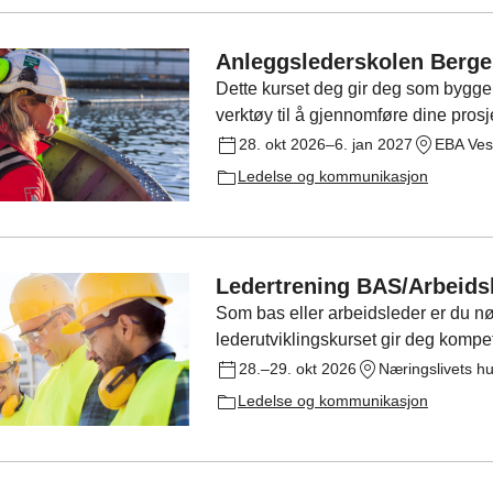
Anleggslederskolen Berg
Dette kurset deg gir deg som bygg
verktøy til å gjennomføre dine prosj
28. okt 2026–6. jan 2027
Ledelse og kommunikasjon
Ledertrening BAS/Arbeids
Som bas eller arbeidsleder er du nø
lederutviklingskurset gir deg kompe
tydelig og håndtere utfordringer i pr
28.–29. okt 2026
Næringslivets hu
Ledelse og kommunikasjon