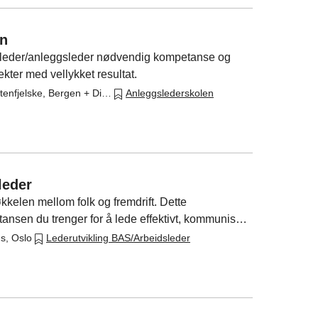
en
eleder/anleggsleder nødvendig kompetanse og
ekter med vellykket resultat.
EBA Vestenfjelske, Bergen + Digitalt
Anleggslederskolen
leder
kkelen mellom folk og fremdrift. Dette
tansen du trenger for å lede effektivt, kommunisere
aksis.
s, Oslo
Lederutvikling BAS/Arbeidsleder