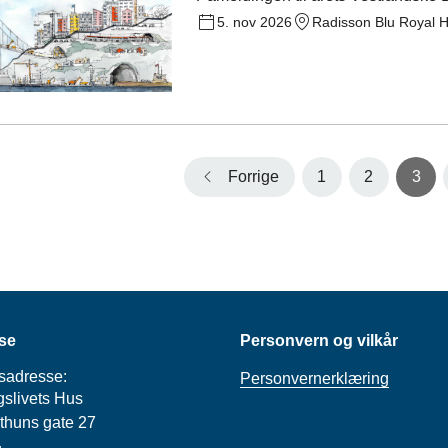
5. nov 2026
Forrige
1
2
3
se
Personvern og vilkår
sadresse:
Personvernerklæring
slivets Hus
thuns gate 27